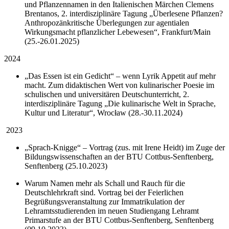
und Pflanzennamen in den Italienischen Märchen Clemens
Brentanos, 2. interdisziplinäre Tagung „Überlesene Pflanzen?
Anthropozänkritische Überlegungen zur agentialen
Wirkungsmacht pflanzlicher Lebewesen“, Frankfurt/Main
(25.-26.01.2025)
2024
„Das Essen ist ein Gedicht“ – wenn Lyrik Appetit auf mehr
macht. Zum didaktischen Wert von kulinarischer Poesie im
schulischen und universitären Deutschunterricht, 2.
interdisziplinäre Tagung „Die kulinarische Welt in Sprache,
Kultur und Literatur“, Wrocław (28.-30.11.2024)
2023
„Sprach-Knigge“ – Vortrag (zus. mit Irene Heidt) im Zuge der
Bildungswissenschaften an der BTU Cottbus-Senftenberg,
Senftenberg (25.10.2023)
Warum Namen mehr als Schall und Rauch für die
Deutschlehrkraft sind. Vortrag bei der Feierlichen
Begrüßungsveranstaltung zur Immatrikulation der
Lehramtsstudierenden im neuen Studiengang Lehramt
Primarstufe an der BTU Cottbus-Senftenberg, Senftenberg