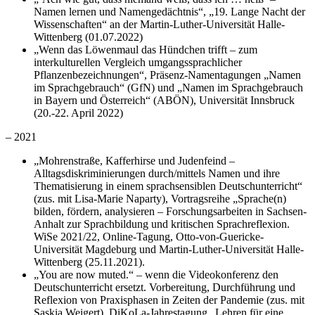
Namen lernen und Namengedächtnis“, „19. Lange Nacht der
Wissenschaften“ an der Martin-Luther-Universität Halle-
Wittenberg (01.07.2022)
„Wenn das Löwenmaul das Hündchen trifft – zum
interkulturellen Vergleich umgangssprachlicher
Pflanzenbezeichnungen“, Präsenz-Namentagungen „Namen
im Sprachgebrauch“ (GfN) und „Namen im Sprachgebrauch
in Bayern und Österreich“ (ABÖN), Universität Innsbruck
(20.-22. April 2022)
– 2021
„Mohrenstraße, Kafferhirse und Judenfeind –
Alltagsdiskriminierungen durch/mittels Namen und ihre
Thematisierung in einem sprachsensiblen Deutschunterricht“
(zus. mit Lisa-Marie Naparty), Vortragsreihe „Sprache(n)
bilden, fördern, analysieren – Forschungsarbeiten in Sachsen-
Anhalt zur Sprachbildung und kritischen Sprachreflexion.
WiSe 2021/22, Online-Tagung, Otto-von-Guericke-
Universität Magdeburg und Martin-Luther-Universität Halle-
Wittenberg (25.11.2021).
„You are now muted.“ – wenn die Videokonferenz den
Deutschunterricht ersetzt. Vorbereitung, Durchführung und
Reflexion von Praxisphasen in Zeiten der Pandemie (zus. mit
Saskia Weigert), DiKoLa-Jahrestagung „Lehren für eine