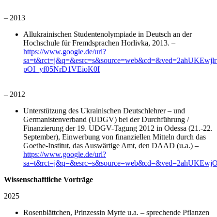
– 2013
Allukrainischen Studentenolympiade in Deutsch an der
Hochschule für Fremdsprachen Horlivka, 2013. –
https://www.google.de/url?
sa=t&rct=j&q=&esrc=s&source=web&cd=&ved=2ahUKEwj
pOI_yf05NrD1VEioK0I
– 2012
Unterstützung des Ukrainischen Deutschlehrer – und
Germanistenverband (UDGV) bei der Durchführung /
Finanzierung der 19. UDGV-Tagung 2012 in Odessa (21.-22.
September), Einwerbung von finanziellen Mitteln durch das
Goethe-Institut, das Auswärtige Amt, den DAAD (u.a.) –
https://www.google.de/url?
sa=t&rct=j&q=&esrc=s&source=web&cd=&ved=2ahUKEw
Wissenschaftliche Vorträge
2025
Rosenblättchen, Prinzessin Myrte u.a. – sprechende Pflanzen