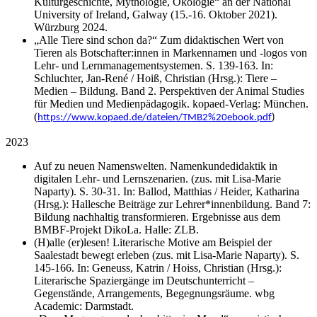
Kulturgeschichte, Mythologie, Ökologie“ an der National
University of Ireland, Galway (15.-16. Oktober 2021).
Würzburg 2024.
„Alle Tiere sind schon da?“ Zum didaktischen Wert von
Tieren als Botschafter:innen in Markennamen und -logos von
Lehr- und Lernmanagementsystemen. S. 139-163. In:
Schluchter, Jan-René / Hoiß, Christian (Hrsg.): Tiere –
Medien – Bildung. Band 2. Perspektiven der Animal Studies
für Medien und Medienpädagogik. kopaed-Verlag: München.
(
https://www.kopaed.de/dateien/TMB2%20ebook.pdf
)
2023
Auf zu neuen Namenswelten. Namenkundedidaktik in
digitalen Lehr- und Lernszenarien. (zus. mit Lisa-Marie
Naparty). S. 30-31. In: Ballod, Matthias / Heider, Katharina
(Hrsg.): Hallesche Beiträge zur Lehrer*innenbildung. Band 7:
Bildung nachhaltig transformieren. Ergebnisse aus dem
BMBF-Projekt DikoLa. Halle: ZLB.
(H)alle (er)lesen! Literarische Motive am Beispiel der
Saalestadt bewegt erleben (zus. mit Lisa-Marie Naparty). S.
145-166. In: Geneuss, Katrin / Hoiss, Christian (Hrsg.):
Literarische Spaziergänge im Deutschunterricht –
Gegenstände, Arrangements, Begegnungsräume. wbg
Academic: Darmstadt.