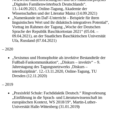
„Digitales Familienwörterbuch Deutschlands“.
13.-14.09.2021, Online-Tagung, Akademie der
Wissenschaften und der Literatur Mainz (14.09.2021)
„Namenkunde im DaF-Unterricht – Beispiele für ihren
linguistischen Wert und ihr didaktisch-integratives Potential“,
Vortrag im Rahmen der Tagung „Woche der Deutschen
Sprache der Republik Baschkortostan 2021“ (05.04. –
09.04.2021), an der Staatlichen Baschkirischen Universität
Ufa, Russland (07.04.2021)
– 2020
„Sexismus und Homophobie als invektive Bestandteile der
Fußball-Fankommunikation“, „Diskurs – invektiv“ – 9.
Jahrestagung des Tagungsnetzwerks ‚Diskurs –
interdisziplinär‘. 12.-13.11.2020, Online-Tagung, TU
Dresden (12.11.2020)
– 2019
„Praxisfeld Schule: Fachdidaktik Deutsch.“ Ringvorlesung
„Einführung in die Sprach- und Literaturwissenschaft im
europäischen Kontext, WS 2018/19“, Martin-Luther-
Universität Halle-Wittenberg (31.01.2019
)