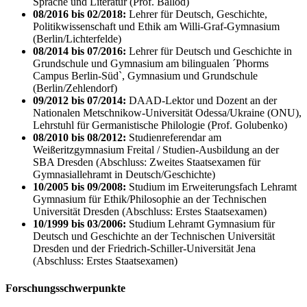
Sprache und Literatur (Prof. Ballod)
08/2016 bis 02/2018:
Lehrer für Deutsch, Geschichte,
Politikwissenschaft und Ethik am Willi-Graf-Gymnasium
(Berlin/Lichterfelde)
08/2014 bis 07/2016:
Lehrer für Deutsch und Geschichte in
Grundschule und Gymnasium am bilingualen ´Phorms
Campus Berlin-Süd`, Gymnasium und Grundschule
(Berlin/Zehlendorf)
09/2012 bis 07/2014:
DAAD-Lektor und Dozent an der
Nationalen Metschnikow-Universität Odessa/Ukraine (ONU),
Lehrstuhl für Germanistische Philologie (Prof. Golubenko)
08/2010 bis 08/2012:
Studienreferendar am
Weißeritzgymnasium Freital / Studien-Ausbildung an der
SBA Dresden (Abschluss: Zweites Staatsexamen für
Gymnasiallehramt in Deutsch/Geschichte)
10/2005 bis 09/2008:
Studium im Erweiterungsfach Lehramt
Gymnasium für Ethik/Philosophie an der Technischen
Universität Dresden (Abschluss: Erstes Staatsexamen)
10/1999 bis 03/2006:
Studium Lehramt Gymnasium für
Deutsch und Geschichte an der Technischen Universität
Dresden und der Friedrich-Schiller-Universität Jena
(Abschluss: Erstes Staatsexamen)
Forschungsschwerpunkte