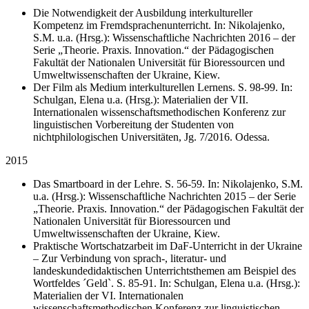
Die Notwendigkeit der Ausbildung interkultureller
Kompetenz im Fremdsprachenunterricht. In: Nikolajenko,
S.M. u.a. (Hrsg.): Wissenschaftliche Nachrichten 2016 – der
Serie „Theorie. Praxis. Innovation.“ der Pädagogischen
Fakultät der Nationalen Universität für Bioressourcen und
Umweltwissenschaften der Ukraine, Kiew.
Der Film als Medium interkulturellen Lernens. S. 98-99. In:
Schulgan, Elena u.a. (Hrsg.): Materialien der VII.
Internationalen wissenschaftsmethodischen Konferenz zur
linguistischen Vorbereitung der Studenten von
nichtphilologischen Universitäten, Jg. 7/2016. Odessa.
2015
Das Smartboard in der Lehre. S. 56-59. In: Nikolajenko, S.M.
u.a. (Hrsg.): Wissenschaftliche Nachrichten 2015 – der Serie
„Theorie. Praxis. Innovation.“ der Pädagogischen Fakultät der
Nationalen Universität für Bioressourcen und
Umweltwissenschaften der Ukraine, Kiew.
Praktische Wortschatzarbeit im DaF-Unterricht in der Ukraine
– Zur Verbindung von sprach-, literatur- und
landeskundedidaktischen Unterrichtsthemen am Beispiel des
Wortfeldes ´Geld`. S. 85-91. In: Schulgan, Elena u.a. (Hrsg.):
Materialien der VI. Internationalen
wissenschaftsmethodischen Konferenz zur linguistischen