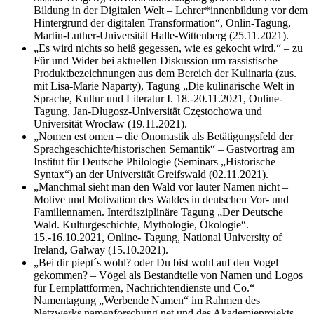
Bildung in der Digitalen Welt – Lehrer*innenbildung vor dem
Hintergrund der digitalen Transformation“, Onlin-Tagung,
Martin-Luther-Universität Halle-Wittenberg (25.11.2021).
„Es wird nichts so heiß gegessen, wie es gekocht wird.“ – zu
Für und Wider bei aktuellen Diskussion um rassistische
Produktbezeichnungen aus dem Bereich der Kulinaria (zus.
mit Lisa-Marie Naparty), Tagung „Die kulinarische Welt in
Sprache, Kultur und Literatur I. 18.-20.11.2021, Online-
Tagung, Jan-Długosz-Universität Częstochowa und
Universität Wrocław (19.11.2021).
„Nomen est omen – die Onomastik als Betätigungsfeld der
Sprachgeschichte/historischen Semantik“ – Gastvortrag am
Institut für Deutsche Philologie (Seminars „Historische
Syntax“) an der Universität Greifswald (02.11.2021).
„Manchmal sieht man den Wald vor lauter Namen nicht –
Motive und Motivation des Waldes in deutschen Vor- und
Familiennamen. Interdisziplinäre Tagung „Der Deutsche
Wald. Kulturgeschichte, Mythologie, Ökologie“.
15.-16.10.2021, Online- Tagung, National University of
Ireland, Galway (15.10.2021).
„Bei dir piept´s wohl? oder Du bist wohl auf den Vogel
gekommen? – Vögel als Bestandteile von Namen und Logos
für Lernplattformen, Nachrichtendienste und Co.“ –
Namentagung „Werbende Namen“ im Rahmen des
Netzwerks namenforschung.net und des Akademieprojekts