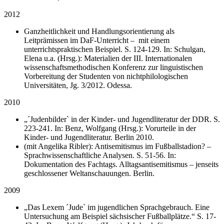
2012
Ganzheitlichkeit und Handlungsorientierung als
Leitprämissen im DaF-Unterricht – mit einem
unterrichtspraktischen Beispiel. S. 124-129. In: Schulgan,
Elena u.a. (Hrsg.): Materialien der III. Internationalen
wissenschaftsmethodischen Konferenz zur linguistischen
Vorbereitung der Studenten von nichtphilologischen
Universitäten, Jg. 3/2012. Odessa.
2010
„´Judenbilder` in der Kinder- und Jugendliteratur der DDR. S.
223-241. In: Benz, Wolfgang (Hrsg.): Vorurteile in der
Kinder- und Jugendliteratur. Berlin 2010.
(mit Angelika Ribler): Antisemitismus im Fußballstadion? –
Sprachwissenschaftliche Analysen. S. 51-56. In:
Dokumentation des Fachtags. Alltagsantisemitismus – jenseits
geschlossener Weltanschauungen. Berlin.
2009
„Das Lexem ´Jude` im jugendlichen Sprachgebrauch. Eine
Untersuchung am Beispiel sächsischer Fußballplätze.“ S. 17-