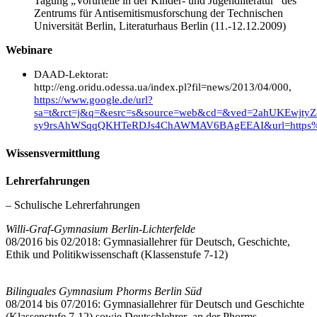
Tagung „Vorurteile in der Kinder- und Jugendliteratur“ des
Zentrums für Antisemitismusforschung der Technischen
Universität Berlin, Literaturhaus Berlin (11.-12.12.2009)
Webinare
DAAD-Lektorat:
http://eng.oridu.odessa.ua/index.pl?
fil=news/2013/04/000
,
https://www.google.de/url?
sa=t&rct=j&q=&esrc=s&source=web&cd=&ved=2ahUKEwjtyZ
sy9rsAhWSqqQKHTeRDJs4ChAWMAV6BAgEEAI&url=https%
Wissensvermittlung
Lehrerfahrungen
– Schulische Lehrerfahrungen
Willi-Graf-Gymnasium Berlin-Lichterfelde
08/2016 bis 02/2018: Gymnasiallehrer für Deutsch, Geschichte,
Ethik und Politikwissenschaft (Klassenstufe 7-12)
Bilinguales Gymnasium Phorms Berlin Süd
08/2014 bis 07/2016: Gymnasiallehrer für Deutsch und Geschichte
(Klassenstufe 7-12) sowie Deutschlehrer an der Phorms-