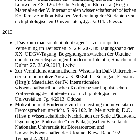
Lernwelten? S. 126-130. In: Schulgan, Elena u.a. (Hrsg.):
Materialien der V. Internationalen wissenschaftsmethodischen
Konferenz zur linguistischen Vorbereitung der Studenten von
nichtphilologischen Universitäten, Jg. 5/2014. Odessa.
2013
„Das kann man so nicht nicht sagen“ – zur doppelten
Verneinung im Deutschen. S. 204-207. In: Tagungsband der
XX. UDGV-Tagung: Begegnungen zwischen der Ukraine
und den deutschsprachigen Ländern in Literatur, Sprache und
Kultur. 27.-28.09.2013, Lwiw.
Zur Vermittlung grammatischen Wissens im DaF-Unterricht –
der kommunikative Ansatz. S. 80-84. In: Schulgan, Elena u.a.
(Hrsg.): Materialien der IV. Internationalen
wissenschaftsmethodischen Konferenz zur linguistischen
Vorbereitung der Studenten von nichtphilologischen
Universitäten, Jg. 4/2013. Odessa.
Motivation und Förderung von Lernleistung im universitären
Fremdsprachenunterricht. S. 96-102. In: Melnitschuk, D.O.
(Hrsg.): Wissenschaftliche Nachrichten der Serie „Pädagogik.
Psychologie. Philosophie“ der Pädagogischen Fakultät der
Nationalen Universität für Bioressourcen und
Umweltwissenschaften der Ukraine, Kiew. Band 192,
Teilband 2, 2013.