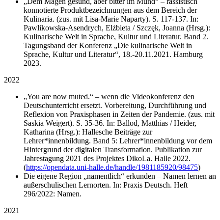
„Dem Magen gesund, aber bitter im Mund“ – rassistisch
konnotierte Produktbezeichnungen aus dem Bereich der
Kulinaria. (zus. mit Lisa-Marie Naparty). S. 117-137. In:
Pawlikowska-Asendrych, Elżbieta / Szczęk, Joanna (Hrsg.):
Kulinarische Welt in Sprache, Kultur und Literatur. Band 2.
Tagungsband der Konferenz „Die kulinarische Welt in
Sprache, Kultur und Literatur“, 18.-20.11.2021. Hamburg
2023.
2022
„You are now muted.“ – wenn die Videokonferenz den
Deutschunterricht ersetzt. Vorbereitung, Durchführung und
Reflexion von Praxisphasen in Zeiten der Pandemie. (zus. mit
Saskia Weigert). S. 35-36. In: Ballod, Matthias / Heider,
Katharina (Hrsg.): Hallesche Beiträge zur
Lehrer*innenbildung. Band 5: Lehrer*innenbildung vor dem
Hintergrund der digitalen Transformation. Publikation zur
Jahrestagung 2021 des Projektes DikoLa. Halle 2022.
(
https://opendata.uni-halle.de/handle/1981185920/98475
)
Die eigene Region „namentlich“ erkunden – Namen lernen an
außerschulischen Lernorten. In: Praxis Deutsch. Heft
296/2022: Namen.
2021