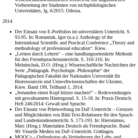
Vorbereitung der Studenten von nichtphilologischen
Universitäten, Jg. 6/2015. Odessa.
2014
Der Einsatz von E-Portfolios im universitären Unterricht. S.
93-95. In: Romaniuk, Igor (u.a.): Anthology of the
International Scientific and Practical Conference „Theory and
methodology of professional education“. Kiew.
„Lernen durch Lehren“ – eine handlungsorientierte Methode
für den Fremdsprachenunterricht. S. 310-316. In:
Melnitschuk, D.O. (Hrsg.): Wissenschaftliche Nachrichten der
Serie „Pädagogik. Psychologie. Philosophie“ der
Pädagogischen Fakultät der Nationalen Universität für
Bioressourcen und Umweltwissenschaften der Ukraine,
Kiew. Band 199, Teilband 1, 2014.
„Jemanden einen Kopf kürzer machen!“ – Redewendungen
mit gewaltsamem Hintergrund. S. 15-18. In: Praxis Deutsch.
Heft 246/2014: Gewalt und Sprache.
Der Einsatz von Printwerbung im DaF-Unterricht – Grenzen
und Möglichkeiten von Bild-Text-Relationen für den Sprach-
und Landeskundeunterricht. S. 173-193. In: Hieronimus,
Marc (Hrsg.): Materialien Deutsch als Fremdsprache. Band
90: Visuelle Medien im DaF-Unterricht. Göttingen.
MOOCs – Onlinekurse als Veränderung der Lehr- und