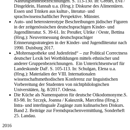
Nahrungsmittelbezeichnungen. S. 113-130. In: Gredel, Eva /
Dingeldein, Hannah u.a. (Hrsg.): Diskurse des Alimentären.
Essen und Trinken aus kultur-, literatur- und
sprachwissenschaftlicher Perspektive. Münster.
Auto- und heterostereotype Beschreibungen jüdischer Figuren
in der zeitgenössischen deutschsprachigen Kinder- und
Jugendliteratur. S. 39-61. In: Preußer, Ulrike / Oeste, Bettina
(Hrsg.): Neuvermessung deutschsprachiger
Erinnerungsstrategien in der Kinder- und Jugendliteratur nach
1990. Duisburg 2017.
„Mohrenapotheke und Judenfeind“ – zur Political Correctness
deutscher Lexik bei Wortbildungen mittels ethnischer und
anderer Gruppenbezeichnungen. Ein Unterrichtsentwurf für
Landeskunde DaF. S. 105-113. In: Schulgan, Elena u.a.
(Hrsg.): Materialien der VIII. Internationalen
wissenschaftsmethodischen Konferenz zur linguistischen
Vorbereitung der Studenten von nichtphilologischen
Universitäten, Jg. 8/2017. Odessa.
Die Küche als Namenspatron für deutsche Oikodomonyme.S.
83-98. In: Szczęk, Joanna / Kałasznik, Marcelina (Hrsg.):
Intra- und interlinguale Zugänge zum kulinarischen Diskurs.
Band 2. Beiträge zur Fremdsprachenvermittlung, Sonderheft
25. Landau.
2016