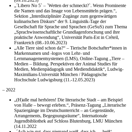
(09.10.2023)
„´Libero No 5` – ´Wetten der schmeckt?`. Wenn Prominente
die Namen und das Image von Lebensmitteln prägen.“,
Sektion „Interdisziplinäre Zugänge zum gegenwärtigen
kulinarischen Diskurs“ der 9. Linguistik-Tage der
Gesellschaft für Sprache und Sprachen (GeSuS) zum Thema
„Sprachwissenschaftliche Grundlagenforschung und ihre
praktische Anwendung“, Universität Paris-Est in Créteil,
Frankreich (08.-10.06.2023)
„Alle Tiere sind schon da?“ – Tierische Botschafter*innen in
Markennamen und -logos von Lehr- und
Lernmanagementsystemen (LMS), Online-Tagung „Tiere –
Medien – Bildung. Perspektiven der Animal Studies für
Medien, Medienpädagogik und Mediendidaktik“, Ludwig-
Maximilians-Universität München / Pädagogische
Hochschule Ludwigsburg (11.-12.05.2023)
– 2022
„(H)alle mal herhören! Die literarische Stadt – am Beispiel
von Halle – bewegt erleben.“, Präsenz-Tagung „Literarische
Spaziergänge im Deutschunterricht – an Gegenstände,
Arrangements, Begegnungsräume“, Internationale
Jugendbibliothek auf Schloss Blutenburg, LMU München
(14.11.2022
„´Ach wie gut, dass niemand weiß, dass ich … heiß‘ –