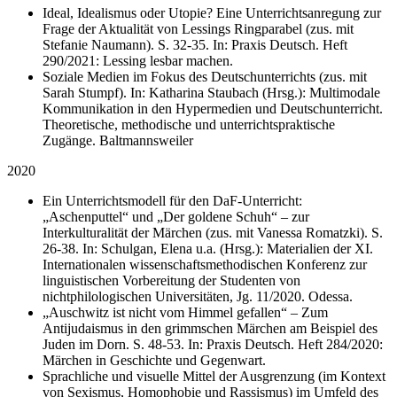
Ideal, Idealismus oder Utopie? Eine Unterrichtsanregung zur
Frage der Aktualität von Lessings Ringparabel (zus. mit
Stefanie Naumann). S. 32-35. In: Praxis Deutsch. Heft
290/2021: Lessing lesbar machen.
Soziale Medien im Fokus des Deutschunterrichts (zus. mit
Sarah Stumpf). In: Katharina Staubach (Hrsg.): Multimodale
Kommunikation in den Hypermedien und Deutschunterricht.
Theoretische, methodische und unterrichtspraktische
Zugänge. Baltmannsweiler
2020
Ein Unterrichtsmodell für den DaF-Unterricht:
„Aschenputtel“ und „Der goldene Schuh“ – zur
Interkulturalität der Märchen (zus. mit Vanessa Romatzki). S.
26-38. In: Schulgan, Elena u.a. (Hrsg.): Materialien der XI.
Internationalen wissenschaftsmethodischen Konferenz zur
linguistischen Vorbereitung der Studenten von
nichtphilologischen Universitäten, Jg. 11/2020. Odessa.
„Auschwitz ist nicht vom Himmel gefallen“ – Zum
Antijudaismus in den grimmschen Märchen am Beispiel des
Juden im Dorn. S. 48-53. In: Praxis Deutsch. Heft 284/2020:
Märchen in Geschichte und Gegenwart.
Sprachliche und visuelle Mittel der Ausgrenzung (im Kontext
von Sexismus, Homophobie und Rassismus) im Umfeld des