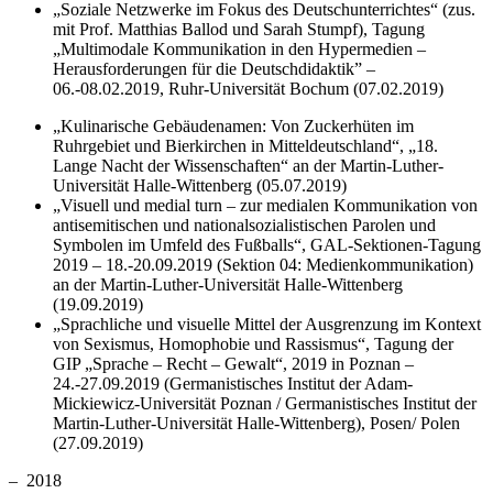
„Soziale Netzwerke im Fokus des Deutschunterrichtes“ (zus.
mit Prof. Matthias Ballod und Sarah Stumpf), Tagung
„Multimodale Kommunikation in den Hypermedien –
Herausforderungen für die Deutschdidaktik” –
06.-08.02.2019, Ruhr-Universität Bochum (07.02.2019)
„Kulinarische Gebäudenamen: Von Zuckerhüten im
Ruhrgebiet und Bierkirchen in Mitteldeutschland“, „18.
Lange Nacht der Wissenschaften“ an der Martin-Luther-
Universität Halle-Wittenberg (05.07.2019)
„Visuell und medial turn – zur medialen Kommunikation von
antisemitischen und nationalsozialistischen Parolen und
Symbolen im Umfeld des Fußballs“, GAL-Sektionen-Tagung
2019 – 18.-20.09.2019 (Sektion 04: Medienkommunikation)
an der Martin-Luther-Universität Halle-Wittenberg
(19.09.2019)
„Sprachliche und visuelle Mittel der Ausgrenzung im Kontext
von Sexismus, Homophobie und Rassismus“, Tagung der
GIP „Sprache – Recht – Gewalt“, 2019 in Poznan –
24.-27.09.2019 (Germanistisches Institut der Adam-
Mickiewicz-Universität Poznan / Germanistisches Institut der
Martin-Luther-Universität Halle-Wittenberg), Posen/ Polen
(27.09.2019)
– 2018