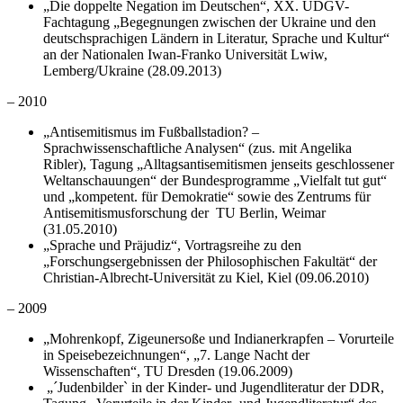
„Die doppelte Negation im Deutschen“, XX. UDGV-
Fachtagung „Begegnungen zwischen der Ukraine und den
deutschsprachigen Ländern in Literatur, Sprache und Kultur“
an der Nationalen Iwan-Franko Universität Lwiw,
Lemberg/Ukraine (28.09.2013)
– 2010
„Antisemitismus im Fußballstadion? –
Sprachwissenschaftliche Analysen“ (zus. mit Angelika
Ribler), Tagung „Alltagsantisemitismen jenseits geschlossener
Weltanschauungen“ der Bundesprogramme „Vielfalt tut gut“
und „kompetent. für Demokratie“ sowie des Zentrums für
Antisemitismusforschung der TU Berlin, Weimar
(31.05.2010)
„Sprache und Präjudiz“, Vortragsreihe zu den
„Forschungsergebnissen der Philosophischen Fakultät“ der
Christian-Albrecht-Universität zu Kiel, Kiel (09.06.2010)
– 2009
„Mohrenkopf, Zigeunersoße und Indianerkrapfen – Vorurteile
in Speisebezeichnungen“, „7. Lange Nacht der
Wissenschaften“, TU Dresden (19.06.2009)
„´Judenbilder` in der Kinder- und Jugendliteratur der DDR,