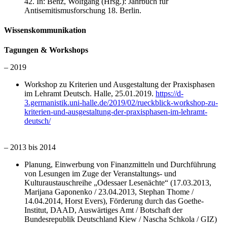
42. In: Benz, Wolfgang (Hrsg.): Jahrbuch für
Antisemitismusforschung 18. Berlin.
Wissenskommunikation
Tagungen & Workshops
– 2019
Workshop zu Kriterien und Ausgestaltung der Praxisphasen
im Lehramt Deutsch. Halle, 25.01.2019.
https://d-
3.germanistik.uni-halle.de/2019/02/rueckblick-workshop-zu-
kriterien-und-ausgestaltung-der-praxisphasen-im-lehramt-
deutsch/
– 2013 bis 2014
Planung, Einwerbung von Finanzmitteln und Durchführung
von Lesungen im Zuge der Veranstaltungs- und
Kulturaustauschreihe „Odessaer Lesenächte“ (17.03.2013,
Marijana Gaponenko / 23.04.2013, Stephan Thome /
14.04.2014, Horst Evers), Förderung durch das Goethe-
Institut, DAAD, Auswärtiges Amt / Botschaft der
Bundesrepublik Deutschland Kiew / Nascha Schkola / GIZ)