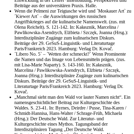
Entwicklung in der Lehrer*innenbildung. Perspektiven und
Beiträge aus der universitären Praxis. Halle.
Wenn die Pelmeni zur Teigtasche wird und ´Moskauer Art` zu
´Kiewer Art` – die Auswirkungen des russischen
Angriffskrieges auf die kulinarische Namenswelt. (zus. mit
Olena Reichelt). S. 121-142. In: Kałasznik, Marcelina /
Pawlikowska-Asendrych, Elżbieta / Szczęk, Joanna (Hrsg.):
Interdisziplinäre Zugänge zum kulinarischen Diskurs.
Beiträge der 29. GeSuS-Linguistik- und Literaturtage
Paris/Frankreich 2023. Hamburg: Verlag Dr. Kovač.
´Libero No. 5` – ´Wetten der schmeckt?` Wenn Prominente
die Namen und das Image von Lebensmitteln prägen. (zus.
mit Lisa-Marie Naparty). S. 143-160. In: Kałasznik,
Marcelina / Pawlikowska-Asendrych, Elżbieta / Szczęk,
Joanna (Hrsg.): Interdisziplinäre Zugänge zum kulinarischen
Diskurs. Beiträge der 29. GeSuS-Linguistik- und
Literaturtage Paris/Frankreich 2023. Hamburg: Verlag Dr.
Kovač.
„Manchmal sieht man den Wald vor lauter Namen nicht“. Ein
namensgeschichtlicher Beitrag zur Kulturgeschichte des
Waldes. S. 23-41. In: Byrnes, Deirdre / Pusse, Tina-Karen /
Schmidt-Hannisa, Hans-Walter / Schrage-Früh, Michaela
(Hrsg.): Der Deutsche Wald. Zur Literatur- und
Kulturgeschichte eines Mythos. Tagungsband der
Interdisziplinären Tagung „Der Deutsche Wald.