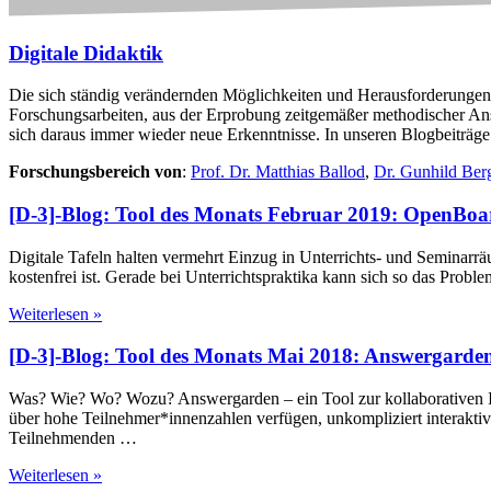
Digitale Didaktik
Die sich ständig verändernden Möglichkeiten und Herausforderungen a
Forschungsarbeiten, aus der Erprobung zeitgemäßer methodischer Ansä
sich daraus immer wieder neue Erkenntnisse. In unseren Blogbeiträge z
Forschungsbereich von
:
Prof. Dr. Matthias Ballod
,
Dr. Gunhild Ber
[D-3]-Blog: Tool des Monats Februar 2019: OpenBoa
Digitale Tafeln halten vermehrt Einzug in Unterrichts- und Seminarräum
kostenfrei ist. Gerade bei Unterrichtspraktika kann sich so das Pr
Weiterlesen »
[D-3]-Blog: Tool des Monats Mai 2018: Answergarde
Was? Wie? Wo? Wozu? Answergarden – ein Tool zur kollaborativen Ide
über hohe Teilnehmer*innenzahlen verfügen, unkompliziert interaktiv 
Teilnehmenden …
Weiterlesen »