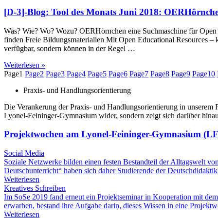
[D-3]-Blog: Tool des Monats Juni 2018: OERHörnch
Was? Wie? Wo? Wozu? OERHörnchen eine Suchmaschine für Open Educa
finden Freie Bildungsmaterialien Mit Open Educational Resources – ku
verfügbar, sondern können in der Regel …
Weiterlesen »
Page
1
Page
2
Page
3
Page
4
Page
5
Page
6
Page
7
Page
8
Page
9
Page
10
Praxis- und Handlungsorientierung
Die Verankerung der Praxis- und Handlungsorientierung in unserem F
Lyonel-Feininger-Gymnasium wider, sondern zeigt sich darüber hinaus
Projektwochen am Lyonel-Feininger-Gymnasium (L
Social Media
Soziale Netzwerke bilden einen festen Bestandteil der Alltagswelt v
Deutschunterricht“ haben sich daher Studierende der Deutschdidakt
Weiterlesen
Kreatives Schreiben
Im SoSe 2019 fand erneut ein Projektseminar in Kooperation mit dem
erwarben, bestand ihre Aufgabe darin, dieses Wissen in eine Proje
Weiterlesen