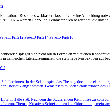
en
tional Resources webbasiert, kostenfrei, keine Anmeldung notwendig
rz: OER – werden Lehr- und Lernmaterialien bezeichnet, die unter einer
Page
11
Page
12
Page
13
Page
14
Page
15
Page
16
achbereich spiegelt sich nicht nur in Form von zahlreichen Kooperati
 in zahlreichen Literaturseminaren, die stets neue Perspektiven auf b
FG)
on Schüler*innen. In der Schule spielt das Thema jedoch eine eher unt
ik der Thematik angenommen. Gemeinsam mit den Schüler*innen des LF
 LFG in Halle statt. Nachdem die Studierenden Kenntnisse zu kollabor
ktwoche zum Thema „Kreatives Schreiben“ zu überführen und gemeinsam 