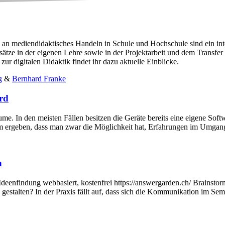
n mediendidaktisches Handeln in Schule und Hochschule sind ein integ
tze in der eigenen Lehre sowie in der Projektarbeit und dem Transfer 
ur digitalen Didaktik findet ihr dazu aktuelle Einblicke.
g
&
Bernhard Franke
rd
e. In den meisten Fällen besitzen die Geräte bereits eine eigene Softwa
oblem ergeben, dass man zwar die Möglichkeit hat, Erfahrungen im Umg
n
enfindung webbasiert, kostenfrei https://answergarden.ch/ Brainstormi
gestalten? In der Praxis fällt auf, dass sich die Kommunikation im Sem