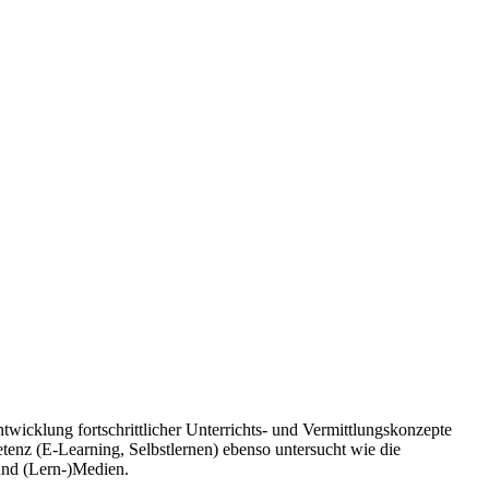
twicklung fortschrittlicher Unterrichts- und Vermittlungskonzepte
enz (E-Learning, Selbstlernen) ebenso untersucht wie die
 und (Lern-)Medien.