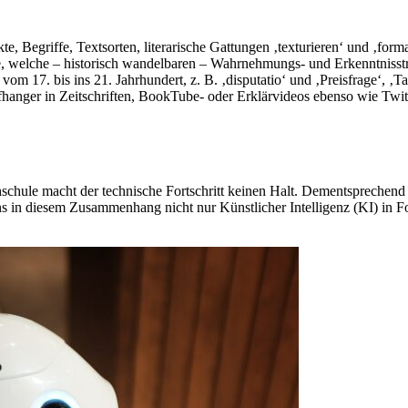
e, Begriffe, Textsorten, literarische Gattungen ‚texturieren‘ und ‚for
e, welche – historisch wandelbaren – Wahrnehmungs- und Erkenntnisst
om 17. bis ins 21. Jahrhundert, z. B. ‚disputatio‘ und ‚Preisfrage‘, 
fhanger in Zeitschriften, BookTube- oder Erklärvideos ebenso wie Twit
schule macht der technische Fortschritt keinen Halt. Dementsprechend is
ns in diesem Zusammenhang nicht nur Künstlicher Intelligenz (KI) in