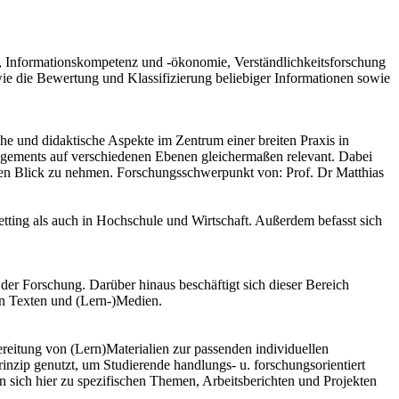
g, Informationskompetenz und -ökonomie, Verständlichkeitsforschung
e die Bewertung und Klassifizierung beliebiger Informationen sowie
he und didaktische Aspekte im Zentrum einer breiten Praxis in
ements auf verschiedenen Ebenen gleichermaßen relevant. Dabei
n den Blick zu nehmen. Forschungsschwerpunkt von: Prof. Dr Matthias
etting als auch in Hochschule und Wirtschaft. Außerdem befasst sich
der Forschung. Darüber hinaus beschäftigt sich dieser Bereich
on Texten und (Lern-)Medien.
reitung von (Lern)Materialien zur passenden individuellen
rinzip genutzt, um Studierende handlungs- u. forschungsorientiert
 sich hier zu spezifischen Themen, Arbeitsberichten und Projekten