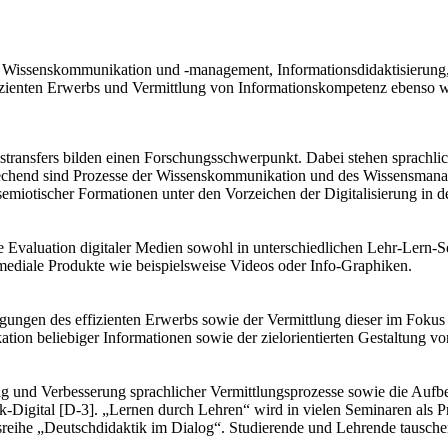
kte Wissenskommunikation und -management, Informationsdidaktisierun
zienten Erwerbs und Vermittlung von Informationskompetenz ebenso wi
transfers bilden einen Forschungsschwerpunkt. Dabei stehen sprachlic
chend sind Prozesse der Wissenskommunikation und des Wissensmanag
nd semiotischer Formationen unter den Vorzeichen der Digitalisierung i
e Evaluation digitaler Medien sowohl in unterschiedlichen Lehr-Lern-S
 mediale Produkte wie beispielsweise Videos oder Info-Graphiken.
ungen des effizienten Erwerbs sowie der Vermittlung dieser im Fokus 
tion beliebiger Informationen sowie der zielorientierten Gestaltung v
g und Verbesserung sprachlicher Vermittlungsprozesse sowie die Aufbe
ik-Digital [D-3]. „Lernen durch Lehren“ wird in vielen Seminaren als P
sreihe „Deutschdidaktik im Dialog“. Studierende und Lehrende tauschen