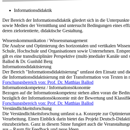
Informationsdidaktik
Der Bereich der Informationsdidaktik gliedert sich in die Unterpun
sowie Medien der Vermittlung und untersucht Bedingungen eines effi
deren zielorientierte, didaktische Gestaltung.
Wissenskommunikation​ / Wissensmanagement
Die Analyse und Optimierung des horizontalen und vertikalen Wissens
Schule, Hochschule und Organisationen sowie Unternehmen. Entspre
gilt es eine transdisziplinäre Perspektive (multi-)medialer Kanäle u
Ballod & Dr. Gunhild Berg
Informationsdidaktisierung
Der Bereich "Informationsdidaktisierung" umfasst den Einsatz und di
die Informationsdidaktisierung mit der Transformation von Texten in
Forschungsbereich von: Prof. Dr. Matthias Ballod
Informationskompetenz / Informationsökonomie
Bezogen auf die Informationskompetenz stehen allen voran die Beding
bezüglich der Informationsökonomie mit der Bewertung und Klassifika
Forschungsbereich von: Prof. Dr. Matthias Ballod
Verständlichkeit​sforschung
Die Verständlichkeitsforschung umfasst u.a. Konzepte zur Optimierun
Verarbeitung. Einen Einblick darin bietet das Projekt Deutsch-Didakt
einzubeziehen. Ganz in diesem Sinne fungiert auch die Veranstaltung
aus – Raum für Feedback und neue Ideen.